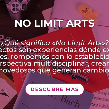
NO LIMIT ARTS
¿Qué significa «No Limit Arts»?
ectos son experiencias dónde 
mites, rompemos con lo estableci
spectiva multidisciplinar, cre
novedosos que generan cambio
DESCUBRE MÁS