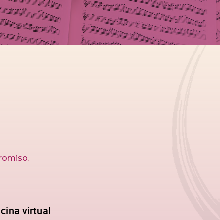
U
promiso.