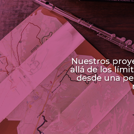
Nuestros proy
allá de los lí
desde una per