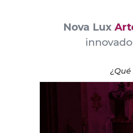
Nova Lux
Art
innovador
¿Qué 