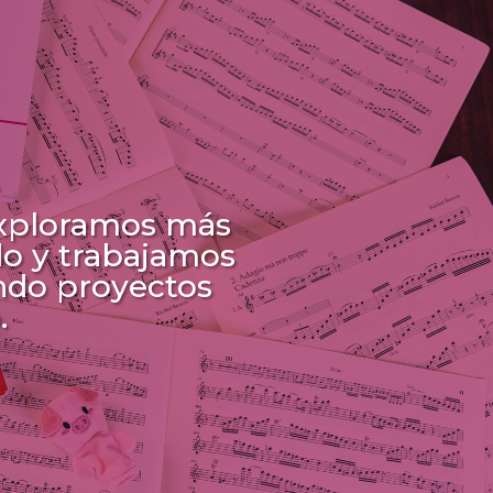
exploramos más
do y trabajamos
ando proyectos
.